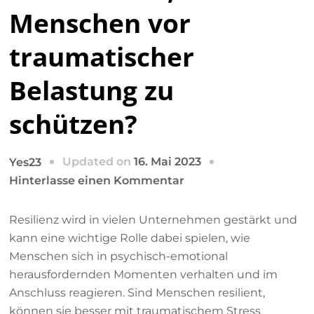
Menschen vor
traumatischer
Belastung zu
schützen?
Updated on
16. Mai 2023
Yes23
zu
Hinterlasse einen Kommentar
Ist
Resilienz
Resilienz wird in vielen Unternehmen gestärkt und
ausreichend,
kann eine wichtige Rolle dabei spielen, wie
um
Menschen sich in psychisch-emotional
Menschen
herausfordernden Momenten verhalten und im
vor
Anschluss reagieren. Sind Menschen resilient,
traumatischer
können sie besser mit traumatischem Stress