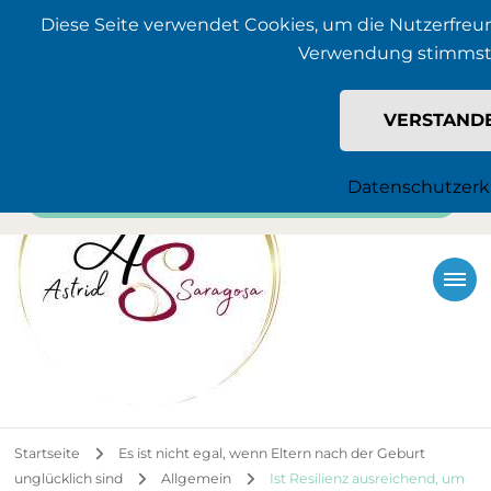
Diese Seite verwendet Cookies, um die Nutzerfreun
Jetzt in den Newsletter eintragen
+4915229510532
astrid@saragosa.de
Verwendung stimmst
VERSTAND
Datenschutzerk
Startseite
Es ist nicht egal, wenn Eltern nach der Geburt
unglücklich sind
Allgemein
Ist Resilienz ausreichend, um