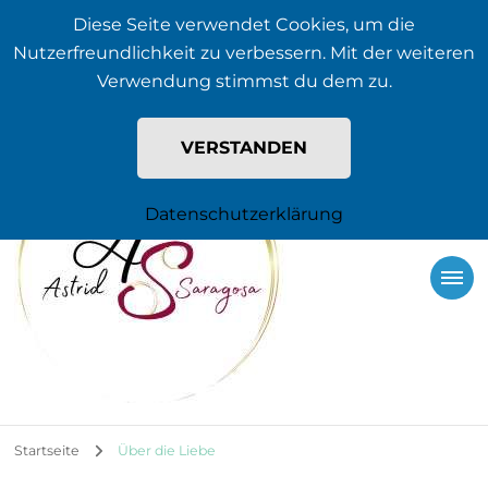
Jetzt in den Newsletter eintragen
Diese Seite verwendet Cookies, um die
+4915229510532
astrid@saragosa.de
Nutzerfreundlichkeit zu verbessern. Mit der weiteren
Verwendung stimmst du dem zu.
VERSTANDEN
Datenschutzerklärung
Startseite
Über die Liebe